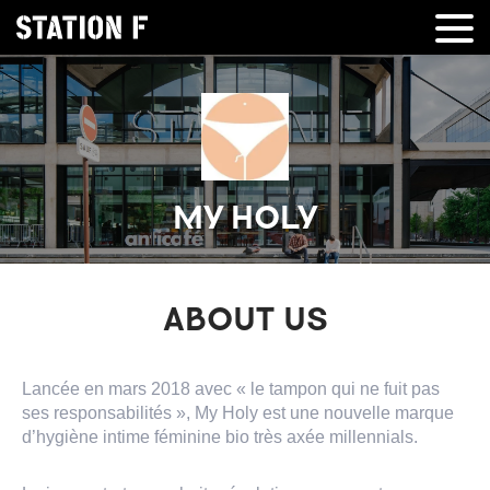
MY HOLY
ABOUT US
Lancée en mars 2018 avec « le tampon qui ne fuit pas
ses responsabilités », My Holy est une nouvelle marque
d’hygiène intime féminine bio très axée millennials.