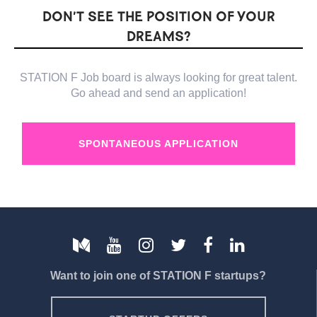
DON’T SEE THE POSITION OF YOUR
DREAMS?
STATION F Job board is always looking for great talent.
Go ahead and send an application!
SPONTANEOUS APPLICATION
Want to join one of STATION F startups?