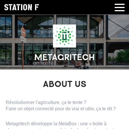
METAGRITECH
ABOUT US
Révolutionner l'agriculture, ça te tente ?
Faire un objet connecté pour de vrai et utile, ça te dit ?
Metagritech développe la MetaBox : une « boite à