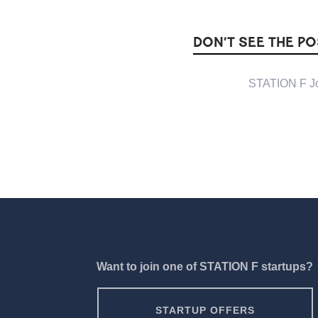
DON’T SEE THE P
STATION F Job
Want to join one of STATION F startups?
STARTUP OFFERS