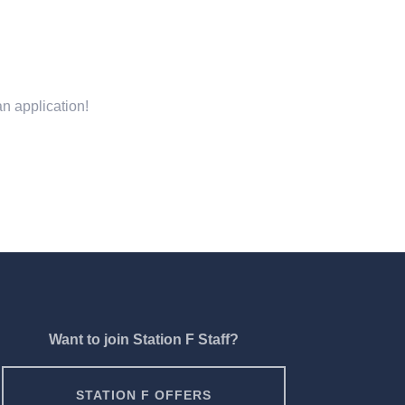
n application!
Want to join Station F Staff?
STATION F OFFERS