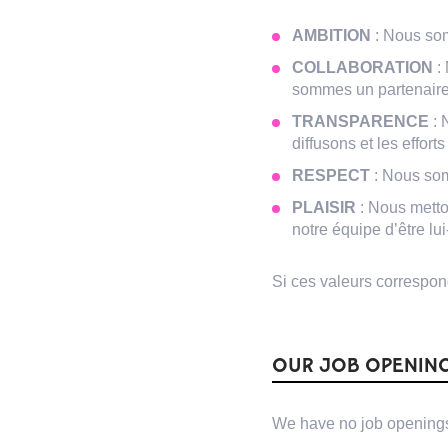
AMBITION
: Nous somm
COLLABORATION
: 
sommes un partenair
TRANSPARENCE
: 
diffusons et les effor
RESPECT
: Nous som
PLAISIR
: Nous metto
notre équipe d’être l
Si ces valeurs corresponde
OUR JOB OPENIN
We have no job openings