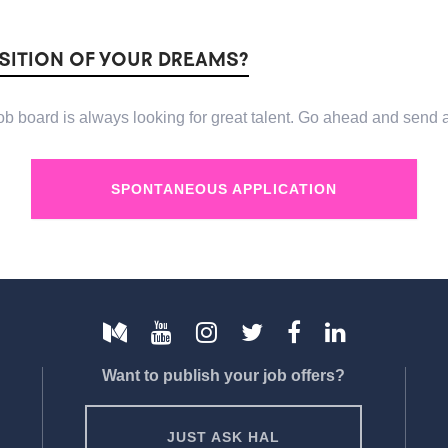
OSITION OF YOUR DREAMS?
 board is always looking for great talent. Go ahead and send a
SPONTANEOUS APPLICATION
Want to publish your job offers?
JUST ASK HAL