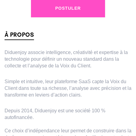
POSTULER
À PROPOS
Diduenjoy associe intelligence, créativité et expertise à la
technologie pour définir un nouveau standard dans la
collecte et l’analyse de la Voix du Client.​​​​‌ ‍ ​‍​‍‌‍ ‌ ​‍‌‍‍‌‌‍‌ ‌‍‍‌‌‍ ‍​‍​‍​ ‍‍​‍​‍‌ ​ ‌‍​‌‌‍ ‍‌‍‍‌‌ ‌​‌ ‍‌​‍ ‍‌‍‍‌‌‍ ​‍​‍​‍ ​​‍​‍‌‍‍​‌ ​‍‌‍‌‌‌‍‌‍​‍​‍​ ‍‍​‍​‍‌‍‍​‌ ‌​‌ ‌​‌ ​​​ ‍‍​‍ ​‍ ‌‍ ​‌‍ ‌‍​ ‌‍​‌‌‍ ​‌‍‍​‌‍ ‌ ​ ‌ ‌​​ ‍‍​ ​ ​ ​ ​ ​ ​ ​ ​‍ ‌‍‍‌‌‍ ‍‌ ‌​‌‍‌‌‌‍ ‍‌ ‌​​‍ ‌‍‌‌‌‍‌​‌‍‍‌‌ ‌​​‍ ‌‍ ‌‌‍ ‌‍‌​‌‍‌‌​ ‌‌ ​​‌ ​‍‌‍‌‌‌ ​ ‌‍‌‌‌‍ ‍‌ ‌​‌‍​‌‌ ‌​‌‍‍‌‌‍ ‌‍ ‍​ ‍ ‌‍‍‌‌‍‌​​ ‌‌‍‍​‌‍ ‌‍ ‌‌‍‌‌‌‌​​‌‍​‌‌‍‌ ‌‍‌‌​‍ ‌‌‍‌‍‌ ​‍​ ‍ ‌ ‌​‌ ‍‌‌ ​​‌‍‌‌​ ‌‌‍‍​‌‍ ‌‍ ‌‌‍‌‌‌‌​​‌‍​‌‌‍‌ ‌‍‌‌​ ‍ ‌ ​​‌‍​‌‌ ‌​‌‍‍​​ ‌‌‍​‍‌‍ ​‌‍ ‌‍​ ‌‍‍ ‌ ​ ​‍‌‌​ ‌‌‌​​‍‌‌ ‌‍‍ ‌‍‌‌‌ ‍‌​‍‌‌​ ​ ‌​‌​​‍‌‌​ ​ ‌​‌​​‍‌‌​ ​‍​ ​‍‌‍​‍​ ‌ ​ ​‌​ ‌ ​ ‌‌​ ​‍‌‍‌‍​ ‌ ​ ‌​​ ‌ ​ ‍‌‌‍‌‍​‍‌‌​ ​‍​ ​‍​‍‌‌​ ‌‌‌​‌​​‍ ‍‌‍‌​‌‍‌‌‌ ​ ‌‍​ ‌ ​‍‌‍‍‌‌ ​​‌ ‌​‌‍‍‌‌‍ ‌‍ ‍​ ‌‍​‍‌‍​‌‌ ​ ‌‍‌‌‌‌‌‌‌ ​‍‌‍ ​​ ‌‌‍‍​‌ ‌​‌ ‌​‌ ​​​‍‌‌​ ​ ‌​​‌​‍‌‌​ ​‍‌​‌‍​‍‌‌​ ​‍‌​‌‍‌‍ ​‌‍ ‌‍​ ‌‍​‌‌‍ ​‌‍‍​‌‍ ‌ ​ ‌ ‌​​‍‌‌​ ​ ‌​​‌​ ​ ​ ​ ​ ​ ​ ​ ​‍‌‍‌‍‍‌‌‍‌​​ ‌‌‍‍​‌‍ ‌‍ ‌‌‍‌‌‌‌​​‌‍​‌‌‍‌ ‌‍‌‌​‍ ‌‌‍‌‍‌ ​‍​‍‌‍‌ ‌​‌ ‍‌‌ ​​‌‍‌‌​ ‌‌‍‍​‌‍ ‌‍ ‌‌‍
Simple et intuitive, leur plateforme SaaS capte la Voix du
Client dans toute sa richesse, l’analyse avec précision et la
transforme en leviers d’action clairs.
Depuis 2014, Diduenjoy est une société 100 %
autofinancée.
Ce choix d’indépendance leur permet de construire dans la