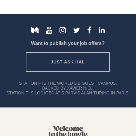
Want to publish your job offers?
JUST ASK HAL
STATION F IS THE WORLD'S BIGGEST CAMPUS,
BACKED BY XAVIER NIEL.
STATION F IS LOCATED AT 5 PARVIS ALAN TURING IN PARIS.