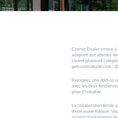
Cosmic Dealer innove à pa
adaptant aux attentes de
couvre plusieurs catégori
getcosmicdealer.com / 
Rejoignez une start-up s
avec les deux fondatrices
prise d’initiative.
La collaboration étroite a
d’une jeune marque. Vous
au sein d'une marque jeu