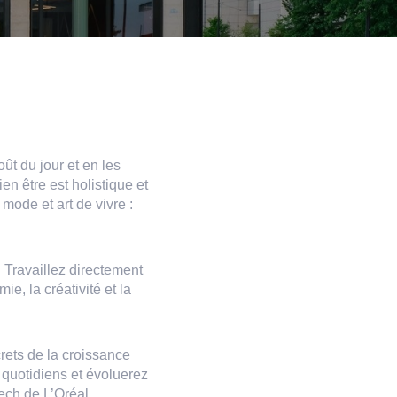
ût du jour et en les
n être est holistique et
mode et art de vivre :
 Travaillez directement
e, la créativité et la
crets de la croissance
 quotidiens et évoluerez
ech de L’Oréal.