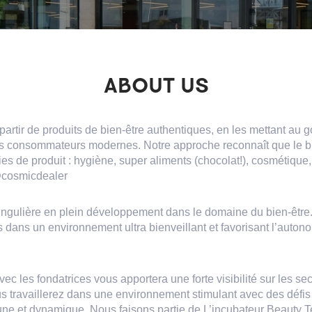
ABOUT US
rtir de produits de bien-être authentiques, en les mettant au go
s consommateurs modernes. Notre approche reconnaît que le bie
es de produit : hygiène, super aliments (chocolat!), cosmétique, 
@cosmicdealer
ingulière en plein développement dans le domaine du bien-être.
 dans un environnement ultra bienveillant et favorisant l’autonomi
vec les fondatrices vous apportera une forte visibilité sur les se
 travaillerez dans une environnement stimulant avec des défis
ne et dynamique. Nous faisons partie de L’incubateur Beauty T